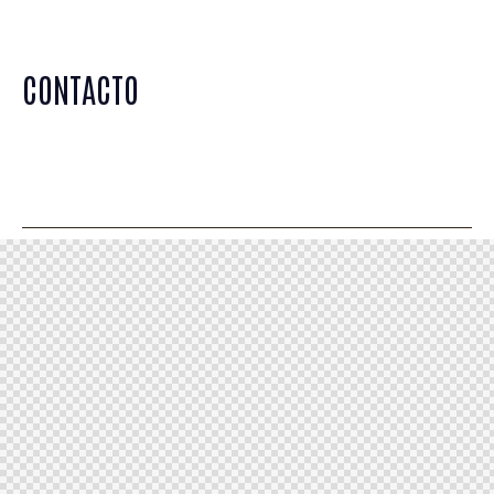
CONTACTO
arriendosvacacionales05@gmail.com
WhatsApp +56945651289